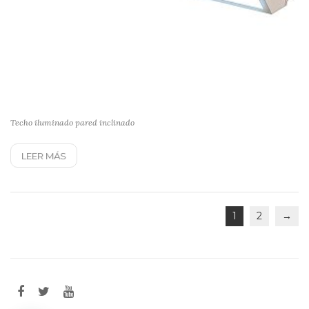
Techo iluminado pared inclinado
LEER MÁS
1
2
→